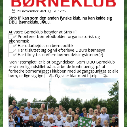
28. november 2021
kl. 17:25
Strib IF kan som den anden fynske klub, nu kan kalde sig
DBU Børneklub🏃‍♀⚽🏃‍♂.
At være Børneklub betyder at Strib IF:
Prioriterer børnefodbolden organisatorisk og
økonomisk
Har udarbejdet en børnepolitik
Har tilsluttet sig og vil efterleve DBU's børnesyn
Har tilknyttet en/flere børneudviklingstræner(e)
Men "stemplet" er blot begyndelsen. Som DBU Børneklub
er vi nemlig indstillet på at arbejde kontinuerligt på at
forbedre børnemiljøet i klubben med udgangspunktet at alle
børn, er lige vigtige
. Og vi er klar med hjælp
.