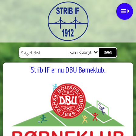
Kun i Klubnyt
Strib IF er nu DBU Børneklub.