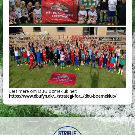
Læs mere om DBU Børneklub her:
https://www.dbufyn.dk/.../strategi-for.../dbu-boerneklub/