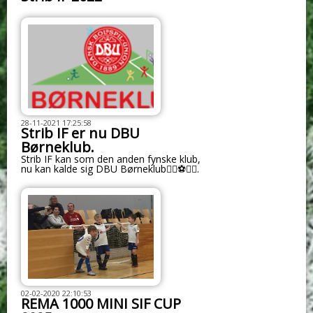
28-11-2021 17:25:58
Strib IF er nu DBU
Børneklub.
Strib IF kan som den anden fynske klub,
nu kan kalde sig DBU Børneklub🏃‍♀⚽🏃‍♂.
02-02-2020 22:10:53
REMA 1000 MINI SIF CUP